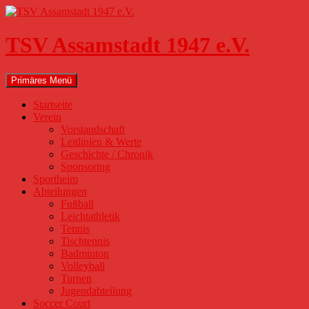
Zum
Inhalt
springen
TSV Assamstadt 1947 e.V.
Suchen
Primäres Menü
Startseite
Verein
Vorstandschaft
Leitlinien & Werte
Geschichte / Chronik
Sponsoring
Sportheim
Abteilungen
Fußball
Leichtathletik
Tennis
Tischtennis
Badminton
Volleyball
Turnen
Jugendabteilung
Soccer Court