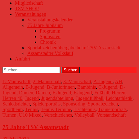
Mitgliedschaft
TSV SHOP
Veranstaltungen
Veranstaltungskalender
75 Jahre Jubiläum
Programm
Sponsoren
Chronik
Sportabzeichenübergabe beim TSV Assamstadt
Assamstadter Volkslauf
Anfahrt
Suchen
nach:
1. Mannschaft
,
2. Mannschaft
,
3. Mannschaft
,
A-Jugend
,
AH
,
Allgemein
,
B-Jugend
,
B-Juniorinnen
,
Bambinis
,
C-Jugend
,
D-
Jugend
,
Damen
,
Damen
,
E-Jugend
,
F-Jugend
,
Fußball
,
Herren
,
Herren 40
,
Jugend
,
Jugendabteilung
,
Jugendfußball
,
Leichtathletik
,
Schiedsrichter
,
Spielerporträts
,
Sponsoring
,
Sportabzeichen
,
Sportheim
,
Tennis
,
Tennis Termine
,
Tischtennis
,
Trainerporträts
,
Turnen
,
U10 Mixed
,
Verschiedenes
,
Volleyball
,
Vorstandschaft
75 Jahre TSV Assamstadt
27. Mai 2022