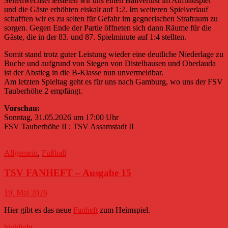
Seitenwechsel leisteten wir uns einen Ballverlust im Aufbauspiel
und die Gäste erhöhten eiskalt auf 1:2. Im weiteren Spielverlauf
schafften wir es zu selten für Gefahr im gegnerischen Strafraum zu
sorgen. Gegen Ende der Partie öffneten sich dann Räume für die
Gäste, die in der 83. und 87. Spielminute auf 1:4 stellten.
Somit stand trotz guter Leistung wieder eine deutliche Niederlage zu
Buche und aufgrund von Siegen von Distelhausen und Oberlauda
ist der Abstieg in die B-Klasse nun unvermeidbar.
Am letzten Spieltag geht es für uns nach Gamburg, wo uns der FSV
Tauberhöhe 2 empfängt.
Vorschau:
Sonntag, 31.05.2026 um 17:00 Uhr
FSV Tauberhöhe II : TSV Assamstadt II
Allgemein
,
Fußball
TSV FANHEFT – Ausgabe 15
19. Mai 2026
Hier gibt es das neue
Fanheft
zum Heimspiel.
highlight