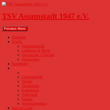
Zum
Inhalt
springen
TSV Assamstadt 1947 e.V.
Suchen
Primäres Menü
Startseite
Verein
Vorstandschaft
Leitlinien & Werte
Geschichte / Chronik
Sponsoring
Sportheim
Abteilungen
Fußball
Leichtathletik
Tennis
Tischtennis
Badminton
Volleyball
Turnen
Jugendabteilung
Soccer Court