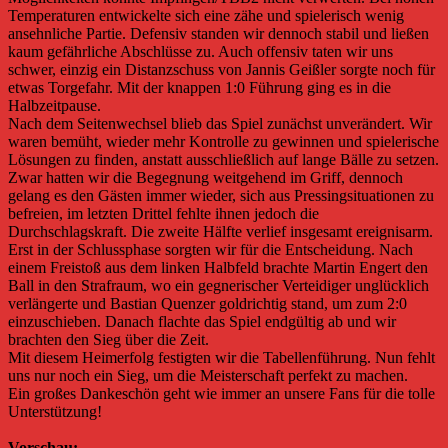
Temperaturen entwickelte sich eine zähe und spielerisch wenig
ansehnliche Partie. Defensiv standen wir dennoch stabil und ließen
kaum gefährliche Abschlüsse zu. Auch offensiv taten wir uns
schwer, einzig ein Distanzschuss von Jannis Geißler sorgte noch für
etwas Torgefahr. Mit der knappen 1:0 Führung ging es in die
Halbzeitpause.
Nach dem Seitenwechsel blieb das Spiel zunächst unverändert. Wir
waren bemüht, wieder mehr Kontrolle zu gewinnen und spielerische
Lösungen zu finden, anstatt ausschließlich auf lange Bälle zu setzen.
Zwar hatten wir die Begegnung weitgehend im Griff, dennoch
gelang es den Gästen immer wieder, sich aus Pressingsituationen zu
befreien, im letzten Drittel fehlte ihnen jedoch die
Durchschlagskraft. Die zweite Hälfte verlief insgesamt ereignisarm.
Erst in der Schlussphase sorgten wir für die Entscheidung. Nach
einem Freistoß aus dem linken Halbfeld brachte Martin Engert den
Ball in den Strafraum, wo ein gegnerischer Verteidiger unglücklich
verlängerte und Bastian Quenzer goldrichtig stand, um zum 2:0
einzuschieben. Danach flachte das Spiel endgültig ab und wir
brachten den Sieg über die Zeit.
Mit diesem Heimerfolg festigten wir die Tabellenführung. Nun fehlt
uns nur noch ein Sieg, um die Meisterschaft perfekt zu machen.
Ein großes Dankeschön geht wie immer an unsere Fans für die tolle
Unterstützung!
Vorschau: