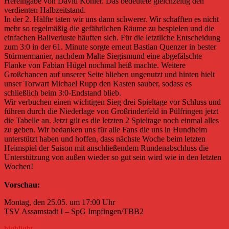
Hereingabe von David Kohler. Das bedeutete gleichzeitig den
verdienten Halbzeitstand.
In der 2. Hälfte taten wir uns dann schwerer. Wir schafften es nicht
mehr so regelmäßig die gefährlichen Räume zu bespielen und die
einfachen Ballverluste häuften sich. Für die letztliche Entscheidung
zum 3:0 in der 61. Minute sorgte erneut Bastian Quenzer in bester
Stürmermanier, nachdem Malte Siegismund eine abgefälschte
Flanke von Fabian Hügel nochmal heiß machte. Weitere
Großchancen auf unserer Seite blieben ungenutzt und hinten hielt
unser Torwart Michael Rupp den Kasten sauber, sodass es
schließlich beim 3:0-Endstand blieb.
Wir verbuchen einen wichtigen Sieg drei Spieltage vor Schluss und
führen durch die Niederlage von Großrinderfeld in Pülfringen jetzt
die Tabelle an. Jetzt gilt es die letzten 2 Spieltage noch einmal alles
zu geben. Wir bedanken uns für alle Fans die uns in Hundheim
unterstützt haben und hoffen, dass nächste Woche beim letzten
Heimspiel der Saison mit anschließendem Rundenabschluss die
Unterstützung von außen wieder so gut sein wird wie in den letzten
Wochen!
Vorschau:
Montag, den 25.05. um 17:00 Uhr
TSV Assamstadt I – SpG Impfingen/TBB2
highlight