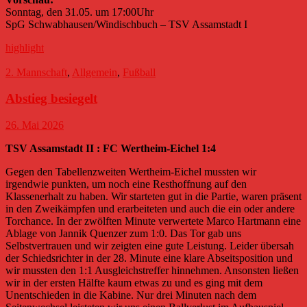
Sonntag, den 31.05. um 17:00Uhr
SpG Schwabhausen/Windischbuch – TSV Assamstadt I
highlight
2. Mannschaft
,
Allgemein
,
Fußball
Abstieg besiegelt
26. Mai 2026
TSV Assamstadt II : FC Wertheim-Eichel 1:4
Gegen den Tabellenzweiten Wertheim-Eichel mussten wir
irgendwie punkten, um noch eine Resthoffnung auf den
Klassenerhalt zu haben. Wir starteten gut in die Partie, waren präsent
in den Zweikämpfen und erarbeiteten und auch die ein oder andere
Torchance. In der zwölften Minute verwertete Marco Hartmann eine
Ablage von Jannik Quenzer zum 1:0. Das Tor gab uns
Selbstvertrauen und wir zeigten eine gute Leistung. Leider übersah
der Schiedsrichter in der 28. Minute eine klare Abseitsposition und
wir mussten den 1:1 Ausgleichstreffer hinnehmen. Ansonsten ließen
wir in der ersten Hälfte kaum etwas zu und es ging mit dem
Unentschieden in die Kabine. Nur drei Minuten nach dem