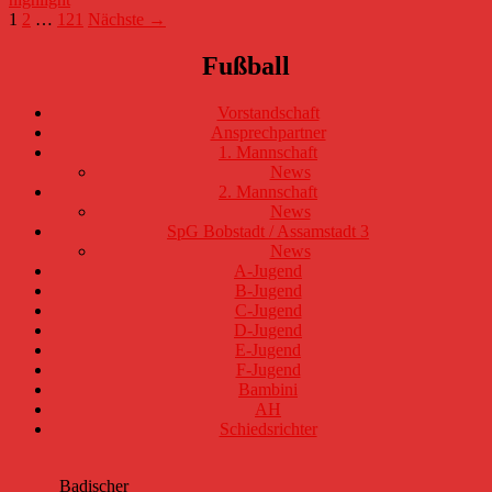
Beitragsnavigation
1
2
…
121
Nächste →
Fußball
Vorstandschaft
Ansprechpartner
1. Mannschaft
News
2. Mannschaft
News
SpG Bobstadt / Assamstadt 3
News
A-Jugend
B-Jugend
C-Jugend
D-Jugend
E-Jugend
F-Jugend
Bambini
AH
Schiedsrichter
Badischer