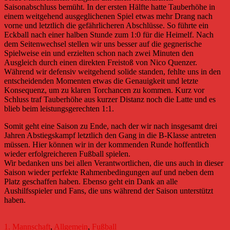
Saisonabschluss bemüht. In der ersten Hälfte hatte Tauberhöhe in
einem weitgehend ausgeglichenen Spiel etwas mehr Drang nach
vorne und letztlich die gefährlicheren Abschlüsse. So führte ein
Eckball nach einer halben Stunde zum 1:0 für die Heimelf. Nach
dem Seitenwechsel stellen wir uns besser auf die gegnerische
Spielweise ein und erzielten schon nach zwei Minuten den
Ausgleich durch einen direkten Freistoß von Nico Quenzer.
Während wir defensiv weitgehend solide standen, fehlte uns in den
entscheidenden Momenten etwas die Genauigkeit und letzte
Konsequenz, um zu klaren Torchancen zu kommen. Kurz vor
Schluss traf Tauberhöhe aus kurzer Distanz noch die Latte und es
blieb beim leistungsgerechten 1:1.
Somit geht eine Saison zu Ende, nach der wir nach insgesamt drei
Jahren Abstiegskampf letztlich den Gang in die B-Klasse antreten
müssen. Hier können wir in der kommenden Runde hoffentlich
wieder erfolgreicheren Fußball spielen.
Wir bedanken uns bei allen Verantwortlichen, die uns auch in dieser
Saison wieder perfekte Rahmenbedingungen auf und neben dem
Platz geschaffen haben. Ebenso geht ein Dank an alle
Aushilfsspieler und Fans, die uns während der Saison unterstützt
haben.
1. Mannschaft
,
Allgemein
,
Fußball