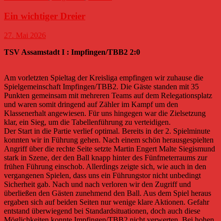
Ein wichtiger Dreier
27. Mai 2026
TSV Assamstadt I : Impfingen/TBB2 2:0
Am vorletzten Spieltag der Kreisliga empfingen wir zuhause die
Spielgemeinschaft Impfingen/TBB2. Die Gäste standen mit 35
Punkten gemeinsam mit mehreren Teams auf dem Relegationsplatz
und waren somit dringend auf Zähler im Kampf um den
Klassenerhalt angewiesen. Für uns hingegen war die Zielsetzung
klar, ein Sieg, um die Tabellenführung zu verteidigen.
Der Start in die Partie verlief optimal. Bereits in der 2. Spielminute
konnten wir in Führung gehen. Nach einem schön herausgespielten
Angriff über die rechte Seite setzte Martin Engert Malte Siegismund
stark in Szene, der den Ball knapp hinter des Fünfmeterraums zur
frühen Führung einschob. Allerdings zeigte sich, wie auch in den
vergangenen Spielen, dass uns ein Führungstor nicht unbedingt
Sicherheit gab. Nach und nach verloren wir den Zugriff und
überließen den Gästen zunehmend den Ball. Aus dem Spiel heraus
ergaben sich auf beiden Seiten nur wenige klare Aktionen. Gefahr
entstand überwiegend bei Standardsituationen, doch auch diese
Möglichkeiten konnte Impfingen/TBB2 nicht verwerten. Bei hohen