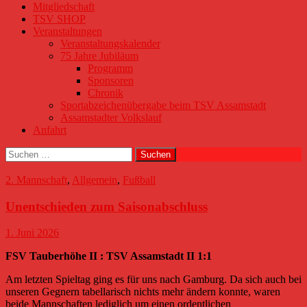
Mitgliedschaft
TSV SHOP
Veranstaltungen
Veranstaltungskalender
75 Jahre Jubiläum
Programm
Sponsoren
Chronik
Sportabzeichenübergabe beim TSV Assamstadt
Assamstadter Volkslauf
Anfahrt
Suchen
nach:
2. Mannschaft
,
Allgemein
,
Fußball
Unentschieden zum Saisonabschluss
1. Juni 2026
FSV Tauberhöhe II : TSV Assamstadt II 1:1
Am letzten Spieltag ging es für uns nach Gamburg. Da sich auch bei
unseren Gegnern tabellarisch nichts mehr ändern konnte, waren
beide Mannschaften lediglich um einen ordentlichen