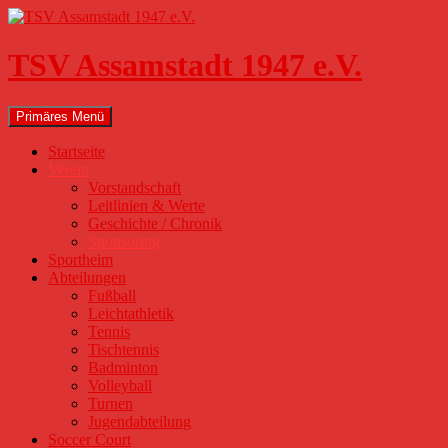
Zum
Inhalt
springen
TSV Assamstadt 1947 e.V.
Suchen
Primäres Menü
Startseite
Verein
Vorstandschaft
Leitlinien & Werte
Geschichte / Chronik
Sponsoring
Sportheim
Abteilungen
Fußball
Leichtathletik
Tennis
Tischtennis
Badminton
Volleyball
Turnen
Jugendabteilung
Soccer Court