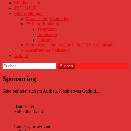
Mitgliedschaft
TSV SHOP
Veranstaltungen
Veranstaltungskalender
75 Jahre Jubiläum
Programm
Sponsoren
Chronik
Sportabzeichenübergabe beim TSV Assamstadt
Assamstadter Volkslauf
Anfahrt
Suchen
nach:
Sponsoring
Seite befindet sich im Aufbau. Noch etwas Geduld…
Badischer
Fußballverband
Landessportverband