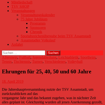
Mitgliedschaft
TSV SHOP
Veranstaltungen
Veranstaltungskalender
75 Jahre Jubiläum
Programm
Sponsoren
Chronik
Sportabzeichenübergabe beim TSV Assamstadt
Assamstadter Volkslauf
Anfahrt
Suchen
nach:
Allgemein
,
Fußball
,
Jugendabteilung
,
Leichtathletik
,
Sportheim
,
Tennis
,
Tischtennis
,
Turnen
,
Verschiedenes
,
Volleyball
Ehrungen für 25, 40, 50 und 60 Jahre
18. April 2019
Die Jahreshauptversammlung nutzte der TSV Assamstadt, um
zurückzublicken auf das
vergangene Jahr und das bekannt zugeben, was in nächster Zeit
alles geplant ist. Gleichzeitig wurden all jenen Anerkennung gezollt,