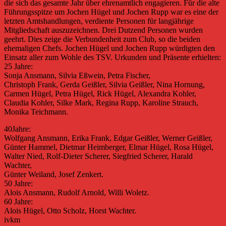
die sich das gesamte Jahr über ehrenamtlich engagieren. Für die alte
Führungsspitze um Jochen Hügel und Jochen Rupp war es eine der
letzten Amtshandlungen, verdiente Personen für langjährige
Mitgliedschaft auszuzeichnen. Drei Dutzend Personen wurden
geehrt. Dies zeige die Verbundenheit zum Club, so die beiden
ehemaligen Chefs. Jochen Hügel und Jochen Rupp würdigten den
Einsatz aller zum Wohle des TSV. Urkunden und Präsente erhielten:
25 Jahre:
Sonja Ansmann, Silvia Eßwein, Petra Fischer,
Christoph Frank, Gerda Geißler, Silvia Geißler, Nina Hornung,
Carmen Hügel, Petra Hügel, Rick Hügel, Alexandra Kohler,
Claudia Kohler, Silke Mark, Regina Rupp, Karoline Strauch,
Monika Teichmann.
40Jahre:
Wolfgang Ansmann, Erika Frank, Edgar Geißler, Werner Geißler,
Günter Hammel, Dietmar Heimberger, Elmar Hügel, Rosa Hügel,
Walter Nied, Rolf-Dieter Scherer, Siegfried Scherer, Harald
Wachter,
Günter Weiland, Josef Zenkert.
50 Jahre:
Alois Ansmann, Rudolf Arnold, Willi Woletz.
60 Jahre:
Alois Hügel, Otto Scholz, Horst Wachter.
ivkm