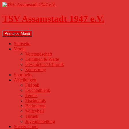
Zum
Inhalt
springen
TSV Assamstadt 1947 e.V.
Suchen
Primäres Menü
Startseite
Verein
Vorstandschaft
Leitlinien & Werte
Geschichte / Chronik
Sponsoring
Sportheim
Abteilungen
Fußball
Leichtathletik
Tennis
Tischtennis
Badminton
Volleyball
Turnen
Jugendabteilung
Soccer Court