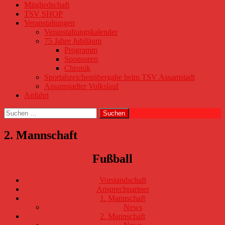
Mitgliedschaft
TSV SHOP
Veranstaltungen
Veranstaltungskalender
75 Jahre Jubiläum
Programm
Sponsoren
Chronik
Sportabzeichenübergabe beim TSV Assamstadt
Assamstadter Volkslauf
Anfahrt
Suchen
nach:
2. Mannschaft
Fußball
Vorstandschaft
Ansprechpartner
1. Mannschaft
News
2. Mannschaft