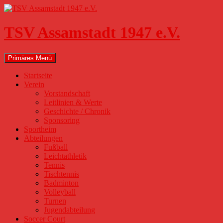
Zum
Inhalt
springen
TSV Assamstadt 1947 e.V.
Suchen
Primäres Menü
Startseite
Verein
Vorstandschaft
Leitlinien & Werte
Geschichte / Chronik
Sponsoring
Sportheim
Abteilungen
Fußball
Leichtathletik
Tennis
Tischtennis
Badminton
Volleyball
Turnen
Jugendabteilung
Soccer Court