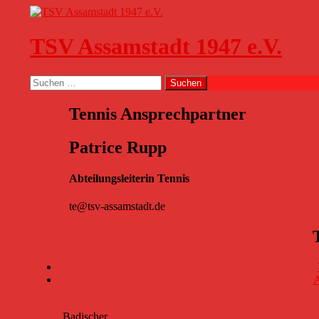
Zum
Inhalt
springen
TSV Assamstadt 1947 e.V.
Suchen
Suchen
nach:
Tennis Ansprechpartner
Patrice Rupp
Abteilungsleiterin Tennis
te@tsv-assamstadt.de
A
Badischer