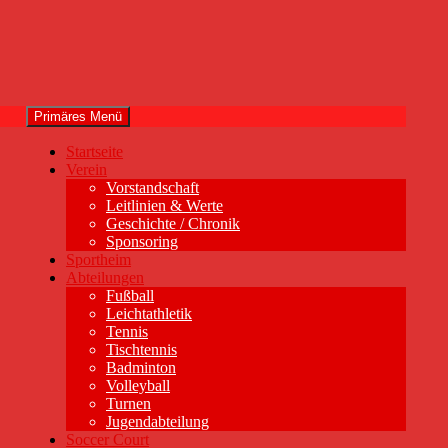
Primäres Menü
Startseite
Verein
Vorstandschaft
Leitlinien & Werte
Geschichte / Chronik
Sponsoring
Sportheim
Abteilungen
Fußball
Leichtathletik
Tennis
Tischtennis
Badminton
Volleyball
Turnen
Jugendabteilung
Soccer Court