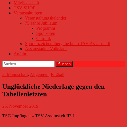
Mitgliedschaft
TSV SHOP
Veranstaltungen
Veranstaltungskalender
75 Jahre Jubiläum
Programm
Sponsoren
Chronik
Sportabzeichenübergabe beim TSV Assamstadt
Assamstadter Volkslauf
Anfahrt
Suchen
nach:
2. Mannschaft
,
Allgemein
,
Fußball
Unglückliche Niederlage gegen den
Tabellenletzten
25. November 2019
TSG
Impfingen
– TSV Assamstadt II
3:1