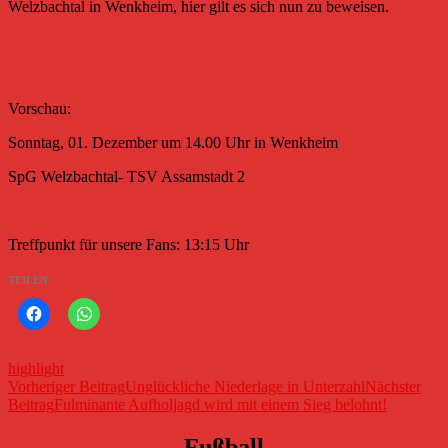
Welzbachtal in Wenkheim, hier gilt es sich nun zu beweisen.
Vorschau:
Sonntag, 01. Dezember um 14.00 Uhr in Wenkheim
SpG Welzbachtal- TSV Assamstadt 2
Treffpunkt für unsere Fans: 13:15 Uhr
TEILEN
highlight
Beitragsnavigation
Vorheriger Beitrag
Unglückliche Niederlage in Unterzahl
Nächster
Beitrag
Fulminante Aufholjagd wird mit einem Sieg belohnt!
Fußball