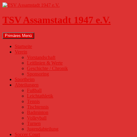
Zum
Inhalt
springen
TSV Assamstadt 1947 e.V.
Suchen
Primäres Menü
Startseite
Verein
Vorstandschaft
Leitlinien & Werte
Geschichte / Chronik
Sponsoring
Sportheim
Abteilungen
Fußball
Leichtathletik
Tennis
Tischtennis
Badminton
Volleyball
Turnen
Jugendabteilung
Soccer Court