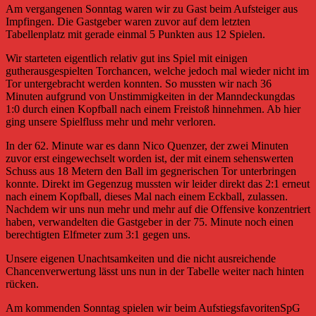
Am vergangenen Sonntag waren wir zu Gast beim Aufsteiger aus
Impfingen. Die Gastgeber waren zuvor auf dem letzten
Tabellenplatz mit gerade einmal 5 Punkten aus 12 Spielen.
Wir starteten eigentlich relativ gut ins Spiel mit einigen
gutherausgespielten Torchancen, welche jedoch mal wieder nicht im
Tor untergebracht werden konnten. So mussten wir nach 36
Minuten aufgrund von Unstimmigkeiten in der Manndeckungdas
1:0 durch einen Kopfball nach einem Freistoß hinnehmen. Ab hier
ging unsere Spielfluss mehr und mehr verloren.
In der 62. Minute war es dann Nico Quenzer, der zwei Minuten
zuvor erst eingewechselt worden ist, der mit einem sehenswerten
Schuss aus 18 Metern den Ball im gegnerischen Tor unterbringen
konnte. Direkt im Gegenzug mussten wir leider direkt das 2:1 erneut
nach einem Kopfball, dieses Mal nach einem Eckball, zulassen.
Nachdem wir uns nun mehr und mehr auf die Offensive konzentriert
haben, verwandelten die Gastgeber in der 75. Minute noch einen
berechtigten Elfmeter zum 3:1 gegen uns.
Unsere eigenen Unachtsamkeiten und die nicht ausreichende
Chancenverwertung lässt uns nun in der Tabelle weiter nach hinten
rücken.
Am kommenden Sonntag spielen wir beim AufstiegsfavoritenSpG