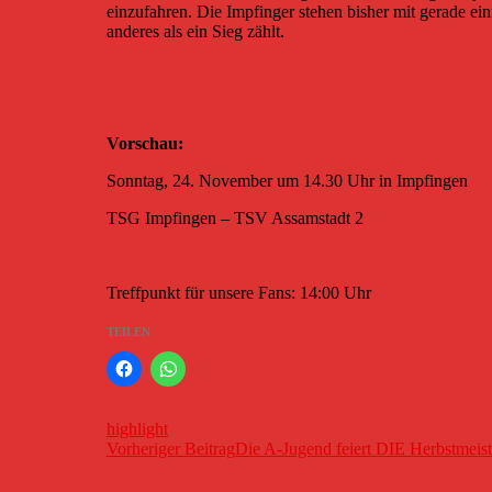
einzufahren. Die Impfinger stehen bisher mit gerade ein
anderes als ein Sieg zählt.
Vorschau:
Sonntag, 24. November um 14.30 Uhr in Impfingen
TSG Impfingen – TSV Assamstadt 2
Treffpunkt für unsere Fans: 14:00 Uhr
TEILEN
highlight
Beitragsnavigation
Vorheriger Beitrag
Die A-Jugend feiert DIE Herbstmeis