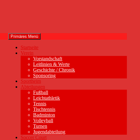
Primäres Menü
Startseite
Verein
Vorstandschaft
Leitlinien & Werte
Geschichte / Chronik
Sponsoring
Sportheim
Abteilungen
Fußball
Leichtathletik
Tennis
Tischtennis
Badminton
Volleyball
Turnen
Jugendabteilung
Soccer Court