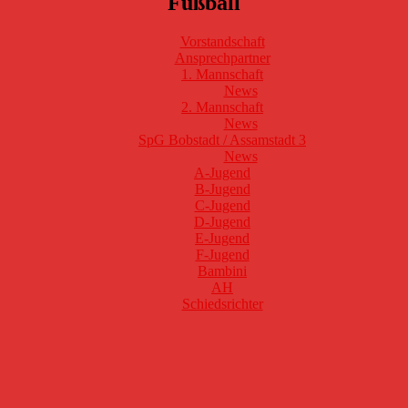
Fußball
Vorstandschaft
Ansprechpartner
1. Mannschaft
News
2. Mannschaft
News
SpG Bobstadt / Assamstadt 3
News
A-Jugend
B-Jugend
C-Jugend
D-Jugend
E-Jugend
F-Jugend
Bambini
AH
Schiedsrichter