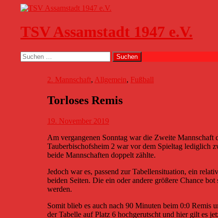
Zum
Inhalt
springen
TSV Assamstadt 1947 e.V.
Suchen
Suchen
nach:
2. Mannschaft
,
Allgemein
,
Fußball
Torloses Remis
19. November 2019
Am vergangenen Sonntag war die Zweite Mannschaft des
Tauberbischofsheim 2 war vor dem Spieltag lediglich zw
beide Mannschaften doppelt zählte.
Jedoch war es, passend zur Tabellensituation, ein relat
beiden Seiten. Die ein oder andere größere Chance bot 
werden.
Somit blieb es auch nach 90 Minuten beim 0:0 Remis un
der Tabelle auf Platz 6 hochgerutscht und hier gilt es 