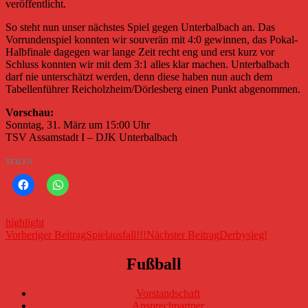
veröffentlicht.
So steht nun unser nächstes Spiel gegen Unterbalbach an. Das
Vorrundenspiel konnten wir souverän mit 4:0 gewinnen, das Pokal-
Halbfinale dagegen war lange Zeit recht eng und erst kurz vor
Schluss konnten wir mit dem 3:1 alles klar machen. Unterbalbach
darf nie unterschätzt werden, denn diese haben nun auch dem
Tabellenführer Reicholzheim/Dörlesberg einen Punkt abgenommen.
Vorschau:
Sonntag, 31. März um 15:00 Uhr
TSV Assamstadt I – DJK Unterbalbach
TEILEN
highlight
Beitragsnavigation
Vorheriger Beitrag
Spielausfall!!!
Nächster Beitrag
Derbysieg!
Fußball
Vorstandschaft
Ansprechpartner