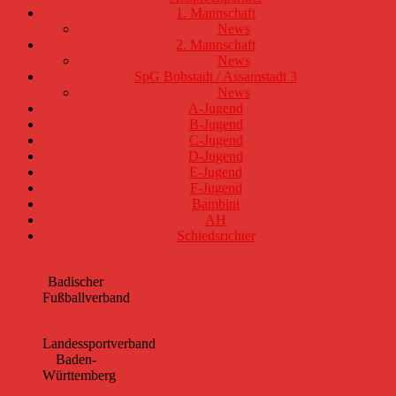
1. Mannschaft
News
2. Mannschaft
News
SpG Bobstadt / Assamstadt 3
News
A-Jugend
B-Jugend
C-Jugend
D-Jugend
E-Jugend
F-Jugend
Bambini
AH
Schiedsrichter
Badischer
Fußballverband
Landessportverband
Baden-
Württemberg