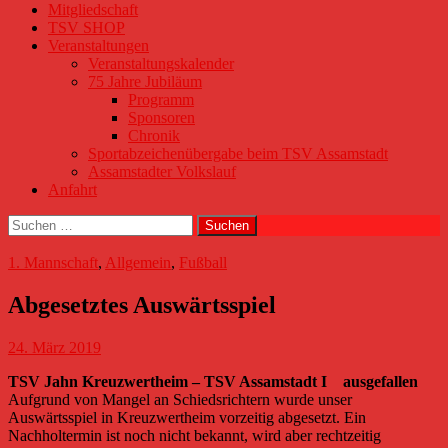
Mitgliedschaft
TSV SHOP
Veranstaltungen
Veranstaltungskalender
75 Jahre Jubiläum
Programm
Sponsoren
Chronik
Sportabzeichenübergabe beim TSV Assamstadt
Assamstadter Volkslauf
Anfahrt
Suchen
nach:
1. Mannschaft
,
Allgemein
,
Fußball
Abgesetztes Auswärtsspiel
24. März 2019
TSV Jahn Kreuzwertheim – TSV Assamstadt I ausgefallen
Aufgrund von Mangel an Schiedsrichtern wurde unser
Auswärtsspiel in Kreuzwertheim vorzeitig abgesetzt. Ein
Nachholtermin ist noch nicht bekannt, wird aber rechtzeitig