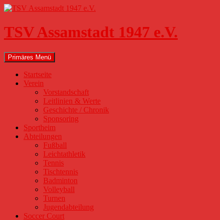
Zum
Inhalt
springen
TSV Assamstadt 1947 e.V.
Suchen
Primäres Menü
Startseite
Verein
Vorstandschaft
Leitlinien & Werte
Geschichte / Chronik
Sponsoring
Sportheim
Abteilungen
Fußball
Leichtathletik
Tennis
Tischtennis
Badminton
Volleyball
Turnen
Jugendabteilung
Soccer Court