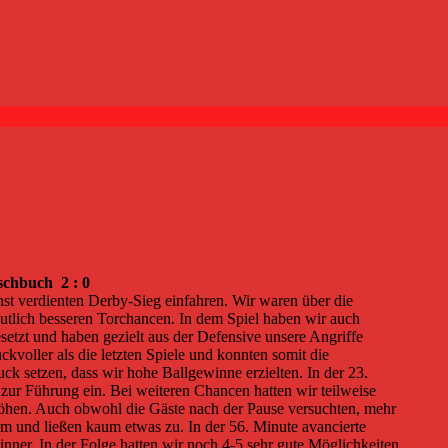
chbuch 2 : 0
st verdienten Derby-Sieg einfahren. Wir waren über die
eutlich besseren Torchancen. In dem Spiel haben wir auch
etzt und haben gezielt aus der Defensive unsere Angriffe
ckvoller als die letzten Spiele und konnten somit die
ck setzen, dass wir hohe Ballgewinne erzielten. In der 23.
ur Führung ein. Bei weiteren Chancen hatten wir teilweise
öhen. Auch obwohl die Gäste nach der Pause versuchten, mehr
 und ließen kaum etwas zu. In der 56. Minute avancierte
ner. In der Folge hatten wir noch 4-5 sehr gute Möglichkeiten