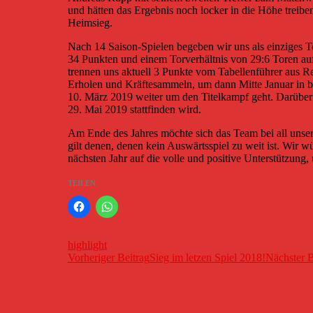
und hätten das Ergebnis noch locker in die Höhe treib
Heimsieg.
Nach 14 Saison-Spielen begeben wir uns als einziges T
34 Punkten und einem Torverhältnis von 29:6 Toren au
trennen uns aktuell 3 Punkte vom Tabellenführer aus R
Erholen und Kräftesammeln, um dann Mitte Januar in bes
10. März 2019 weiter um den Titelkampf geht. Darüber 
29. Mai 2019 stattfinden wird.
Am Ende des Jahres möchte sich das Team bei all unse
gilt denen, denen kein Auswärtsspiel zu weit ist. Wir
nächsten Jahr auf die volle und positive Unterstützung
TEILEN
highlight
Beitragsnavigation
Vorheriger Beitrag
Sieg im letzen Spiel 2018!
Nächster B