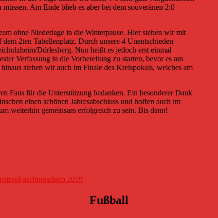
en müssen. Am Ende blieb es aber bei dem souveränen 2:0
eam ohne Niederlage in die Winterpause. Hier stehen wir mit
f dem 2ten Tabellenplatz. Durch unsere 4 Unentschieden
eicholzheim/Dörlesberg. Nun heißt es jedoch erst einmal
ter Verfassung in die Vorbereitung zu starten, bevor es am
hinaus stehen wir auch im Finale des Kreispokals, welches am
ren Fans für die Unterstützung bedanken. Ein besonderer Dank
 wünschen einen schönen Jahresabschluss und hoffen auch im
, um weiterhin gemeinsam erfolgreich zu sein. Bis dann!
eitrag
Faschingsdisco 2019
Fußball