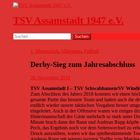
Zum
Inhalt
springen
TSV Assamstadt 1947 e.V.
Suchen
Suchen
nach:
1. Mannschaft
,
Allgemein
,
Fußball
Derby-Sieg zum Jahresabschluss
26. November 2018
TSV Assamstadt I – TSV Schwabhausen/SV Windis
Zum Abschluss des Jahres 2018 konnten wir einen höch
gesamte Partie das bessere Team und hatten auch die d
endlich wieder unsere taktischen Vorgaben besser umges
eingeleitet. Auch in der Offensive waren wir einiges dru
Hintermannschaft der Gäste mehrfach so stark unter Dru
Minute brach dann der Bann und Andreas Rupp köpfte z
Pech, das Ergebnis noch vor dem Seitenwechsel zu erh
Druck auszuüben, waren wir das spielbestimmende Team
Andreas Rupp mit seinem zweiten Treffer zum Matchwin