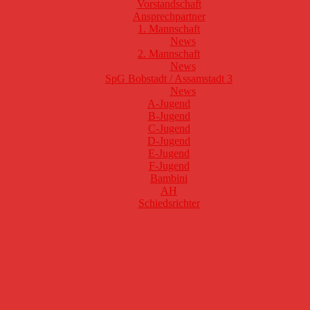
Vorstandschaft
Ansprechpartner
1. Mannschaft
News
2. Mannschaft
News
SpG Bobstadt / Assamstadt 3
News
A-Jugend
B-Jugend
C-Jugend
D-Jugend
E-Jugend
F-Jugend
Bambini
AH
Schiedsrichter