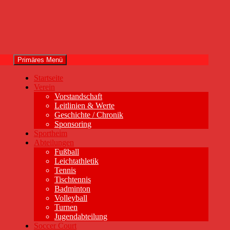
Primäres Menü
Startseite
Verein
Vorstandschaft
Leitlinien & Werte
Geschichte / Chronik
Sponsoring
Sportheim
Abteilungen
Fußball
Leichtathletik
Tennis
Tischtennis
Badminton
Volleyball
Turnen
Jugendabteilung
Soccer Court