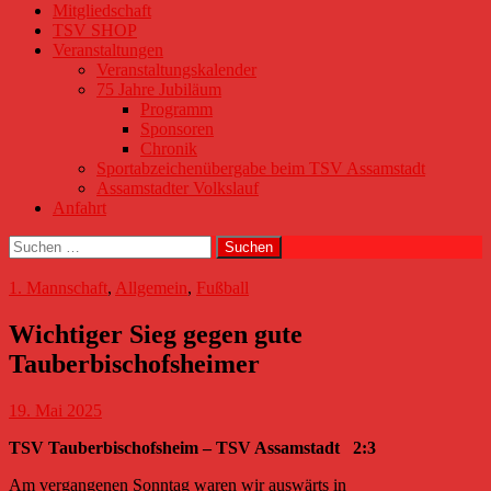
Mitgliedschaft
TSV SHOP
Veranstaltungen
Veranstaltungskalender
75 Jahre Jubiläum
Programm
Sponsoren
Chronik
Sportabzeichenübergabe beim TSV Assamstadt
Assamstadter Volkslauf
Anfahrt
Suchen
nach:
1. Mannschaft
,
Allgemein
,
Fußball
Wichtiger Sieg gegen gute
Tauberbischofsheimer
19. Mai 2025
TSV Tauberbischofsheim – TSV Assamstadt 2:3
Am vergangenen Sonntag waren wir auswärts in