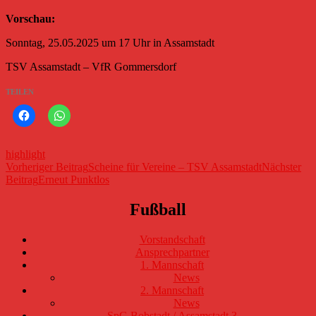
Vorschau:
Sonntag, 25.05.2025 um 17 Uhr in Assamstadt
TSV Assamstadt – VfR Gommersdorf
TEILEN
highlight
Beitragsnavigation
Vorheriger Beitrag
Scheine für Vereine – TSV Assamstadt
Nächster
Beitrag
Erneut Punktlos
Fußball
Vorstandschaft
Ansprechpartner
1. Mannschaft
News
2. Mannschaft
News
SpG Bobstadt / Assamstadt 3