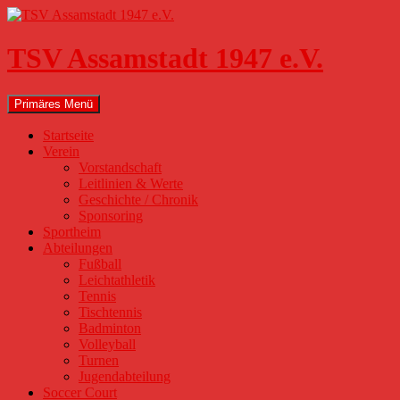
Zum
Inhalt
springen
TSV Assamstadt 1947 e.V.
Suchen
Primäres Menü
Startseite
Verein
Vorstandschaft
Leitlinien & Werte
Geschichte / Chronik
Sponsoring
Sportheim
Abteilungen
Fußball
Leichtathletik
Tennis
Tischtennis
Badminton
Volleyball
Turnen
Jugendabteilung
Soccer Court