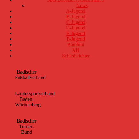
News
A-Jugend
B-Jugend
C-Jugend
D-Jugend
E-Jugend
F-Jugend
Bambini
AH
Schiedsrichter
Badischer
Fußballverband
Landessportverband
Baden-
Württemberg
Badischer
Turner-
Bund