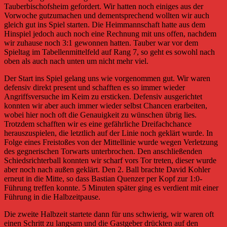
Tauberbischofsheim gefordert. Wir hatten noch einiges aus der
Vorwoche gutzumachen und dementsprechend wollten wir auch
gleich gut ins Spiel starten. Die Heimmannschaft hatte aus dem
Hinspiel jedoch auch noch eine Rechnung mit uns offen, nachdem
wir zuhause noch 3:1 gewonnen hatten. Tauber war vor dem
Spieltag im Tabellenmittelfeld auf Rang 7, so geht es sowohl nach
oben als auch nach unten um nicht mehr viel.
Der Start ins Spiel gelang uns wie vorgenommen gut. Wir waren
defensiv direkt present und schafften es so immer wieder
Angriffsversuche im Keim zu ersticken. Defensiv ausgerichtet
konnten wir aber auch immer wieder selbst Chancen erarbeiten,
wobei hier noch oft die Genauigkeit zu wünschen übrig lies.
Trotzdem schafften wir es eine gefährliche Dreifachchance
herauszuspielen, die letztlich auf der Linie noch geklärt wurde. In
Folge eines Freistoßes von der Mittellinie wurde wegen Verletzung
des gegnerischen Torwarts unterbrochen. Den anschließenden
Schiedsrichterball konnten wir scharf vors Tor treten, dieser wurde
aber noch nach außen geklärt. Den 2. Ball brachte David Kohler
erneut in die Mitte, so dass Bastian Quenzer per Kopf zur 1:0-
Führung treffen konnte. 5 Minuten später ging es verdient mit einer
Führung in die Halbzeitpause.
Die zweite Halbzeit startete dann für uns schwierig, wir waren oft
einen Schritt zu langsam und die Gastgeber drückten auf den