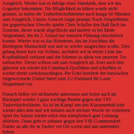
Ausgleich. Wieder war es infolge eines Standards, dass wir das
Gegentor bekommen. Die Möglichkeit zu klären wurde nicht
genutzt, so trafen die Tauberbischofsheimer nach knapp 60 Minuten
zum Ausgleich. Unsere Antwort folgte prompt: Nach Abspielfehler
der gegnerischen Abwehr spielte Chris Schaller den Ball flach ins
Zentrum, dieser wurde abgefälscht und landete so bei Malte
Siegismund, der im 2. Anlauf zur erneuten Führung einschieben
konnte. Wieder war es das Heimteam, das im Anschluss die
überlegene Mannschaft war und so wieder ausgleichen wollte. Dies
gelang ihnen kurz vor Schluss, nachdem wir in letzter Linie das
Kopfballduell verloren und der Stürmer so allein vor unserem Tor
auftauchte. Dieser schloss satt zum Ausgleich ab. Aber auch hier
glänzten wir wieder mit Comeback-Qualitäten und schafften es
wieder direkt zurückzuschlagen. Per Ecke bereitete der inzwischen
eingewechselte Daniel Stetel zum 3:2-Endstand für Lasse
Siegismund vor.
Danach ließen wir nichtsmehr anbrennen und holen auch im
Rückspiel wieder 3 ganz wichtige Punkte gegen den TSV
Tauberbischofsheim. So ist im Kampf um den Klassenerhalt jetzt
wieder alles drin und wir müssen auch nächste Woche im vorletzten
Spiel der Saison wieder solch eine kämpferisch gute Leistung
abliefern. Dann geht es zuhause gegen den VfR Gommersdorf.
Danke an alle die in Tauber vor Ort waren und uns unterstützt
haben.