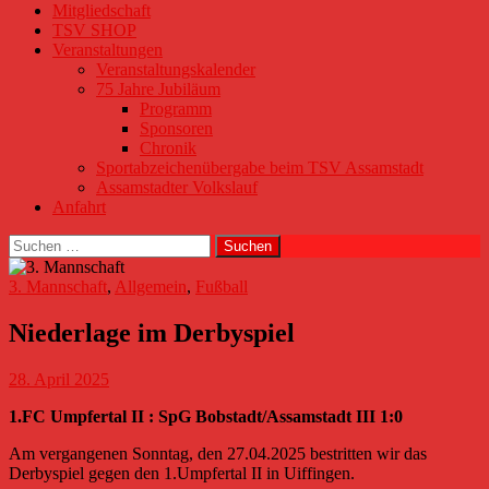
Mitgliedschaft
TSV SHOP
Veranstaltungen
Veranstaltungskalender
75 Jahre Jubiläum
Programm
Sponsoren
Chronik
Sportabzeichenübergabe beim TSV Assamstadt
Assamstadter Volkslauf
Anfahrt
Suchen
nach:
3. Mannschaft
,
Allgemein
,
Fußball
Niederlage im Derbyspiel
28. April 2025
1.FC Umpfertal II : SpG Bobstadt/Assamstadt III 1:0
Am vergangenen Sonntag, den 27.04.2025 bestritten wir das
Derbyspiel gegen den 1.Umpfertal II in Uiffingen.