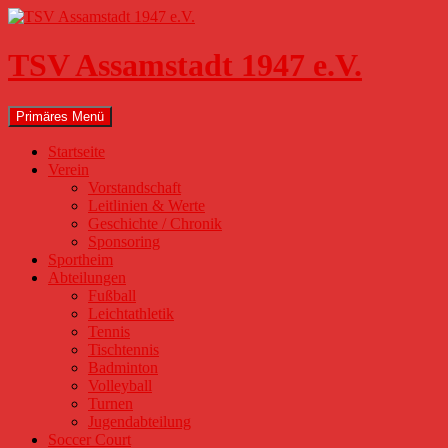
Zum
Inhalt
springen
TSV Assamstadt 1947 e.V.
Suchen
Primäres Menü
Startseite
Verein
Vorstandschaft
Leitlinien & Werte
Geschichte / Chronik
Sponsoring
Sportheim
Abteilungen
Fußball
Leichtathletik
Tennis
Tischtennis
Badminton
Volleyball
Turnen
Jugendabteilung
Soccer Court