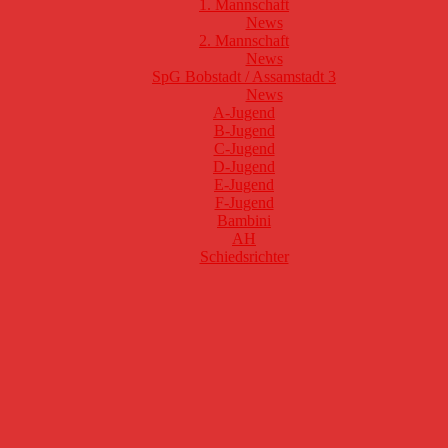
1. Mannschaft
News
2. Mannschaft
News
SpG Bobstadt / Assamstadt 3
News
A-Jugend
B-Jugend
C-Jugend
D-Jugend
E-Jugend
F-Jugend
Bambini
AH
Schiedsrichter