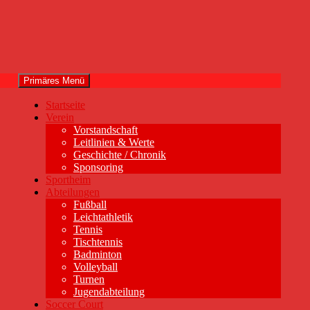
Primäres Menü
Startseite
Verein
Vorstandschaft
Leitlinien & Werte
Geschichte / Chronik
Sponsoring
Sportheim
Abteilungen
Fußball
Leichtathletik
Tennis
Tischtennis
Badminton
Volleyball
Turnen
Jugendabteilung
Soccer Court