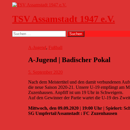
Zum
Inhalt
springen
TSV Assamstadt 1947 e.V.
Suchen
Suchen
nach:
A-Jugend
,
Fußball
A-Jugend | Badischer Pokal
5. September 2020
Nach dem Meistertitel und den damit verbundenen Aufst
die neue Saison 2020-21. Unsere U-19 empfängt am Mi
Zuzenhausen. Anpfiff ist um 19 Uhr in Schweigern.
Auf den Gewinner der Partie wartet die U-19 des Zwe
Mittwoch, den 09.09.2020 | 19:00 Uhr | Spielort: 
SG Umpfertal/Assamstadt : FC Zuzenhausen