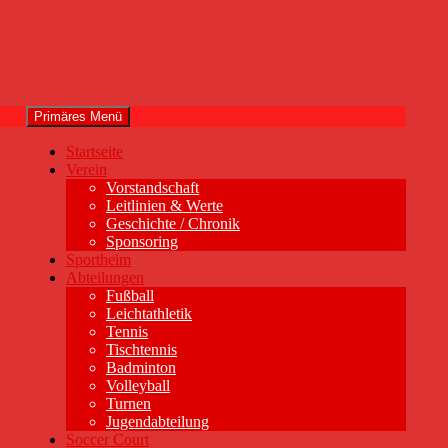
Primäres Menü
Startseite
Verein
Vorstandschaft
Leitlinien & Werte
Geschichte / Chronik
Sponsoring
Sportheim
Abteilungen
Fußball
Leichtathletik
Tennis
Tischtennis
Badminton
Volleyball
Turnen
Jugendabteilung
Soccer Court