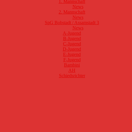
1. Mannschaft
News
2. Mannschaft
News
SpG Bobstadt / Assamstadt 3
News
A-Jugend
B-Jugend
C-Jugend
D-Jugend
E-Jugend
F-Jugend
Bambini
AH
Schiedsrichter