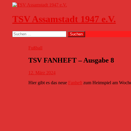
Zum
Inhalt
springen
TSV Assamstadt 1947 e.V.
Suchen
Suchen
nach:
Fußball
TSV FANHEFT – Ausgabe 8
12. März 2024
Hier gibt es das neue
Fanheft
zum Heimspiel am Woche