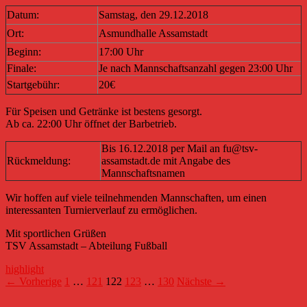
Datum:
Samstag, den 29.12.2018
Ort:
Asmundhalle Assamstadt
Beginn:
17:00 Uhr
Finale:
Je nach Mannschaftsanzahl gegen 23:00 Uhr
Startgebühr:
20€
Für Speisen und Getränke ist bestens gesorgt.
Ab ca. 22:00 Uhr öffnet der Barbetrieb.
Bis 16.12.2018 per Mail an fu@tsv-
Rückmeldung:
assamstadt.de mit Angabe des
Mannschaftsnamen
Wir hoffen auf viele teilnehmenden Mannschaften, um einen
interessanten Turnierverlauf zu ermöglichen.
Mit sportlichen Grüßen
TSV Assamstadt – Abteilung Fußball
highlight
Beitragsnavigation
← Vorherige
1
…
121
122
123
…
130
Nächste →