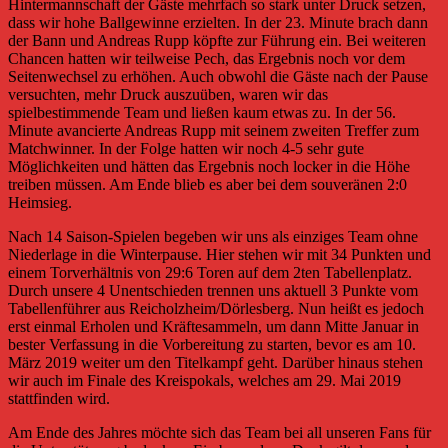
Hintermannschaft der Gäste mehrfach so stark unter Druck setzen,
dass wir hohe Ballgewinne erzielten. In der 23. Minute brach dann
der Bann und Andreas Rupp köpfte zur Führung ein. Bei weiteren
Chancen hatten wir teilweise Pech, das Ergebnis noch vor dem
Seitenwechsel zu erhöhen. Auch obwohl die Gäste nach der Pause
versuchten, mehr Druck auszuüben, waren wir das
spielbestimmende Team und ließen kaum etwas zu. In der 56.
Minute avancierte Andreas Rupp mit seinem zweiten Treffer zum
Matchwinner. In der Folge hatten wir noch 4-5 sehr gute
Möglichkeiten und hätten das Ergebnis noch locker in die Höhe
treiben müssen. Am Ende blieb es aber bei dem souveränen 2:0
Heimsieg.
Nach 14 Saison-Spielen begeben wir uns als einziges Team ohne
Niederlage in die Winterpause. Hier stehen wir mit 34 Punkten und
einem Torverhältnis von 29:6 Toren auf dem 2ten Tabellenplatz.
Durch unsere 4 Unentschieden trennen uns aktuell 3 Punkte vom
Tabellenführer aus Reicholzheim/Dörlesberg. Nun heißt es jedoch
erst einmal Erholen und Kräftesammeln, um dann Mitte Januar in
bester Verfassung in die Vorbereitung zu starten, bevor es am 10.
März 2019 weiter um den Titelkampf geht. Darüber hinaus stehen
wir auch im Finale des Kreispokals, welches am 29. Mai 2019
stattfinden wird.
Am Ende des Jahres möchte sich das Team bei all unseren Fans für