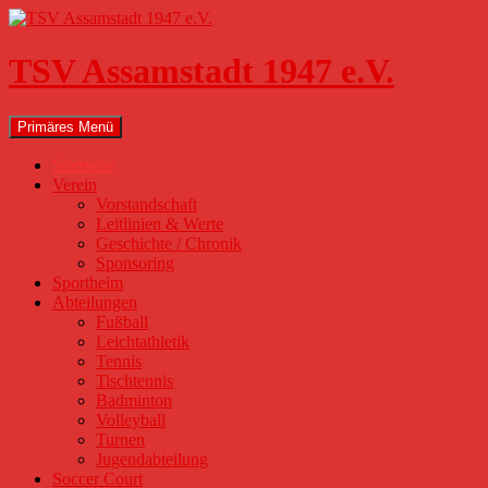
Zum
Inhalt
springen
TSV Assamstadt 1947 e.V.
Suchen
Primäres Menü
Startseite
Verein
Vorstandschaft
Leitlinien & Werte
Geschichte / Chronik
Sponsoring
Sportheim
Abteilungen
Fußball
Leichtathletik
Tennis
Tischtennis
Badminton
Volleyball
Turnen
Jugendabteilung
Soccer Court