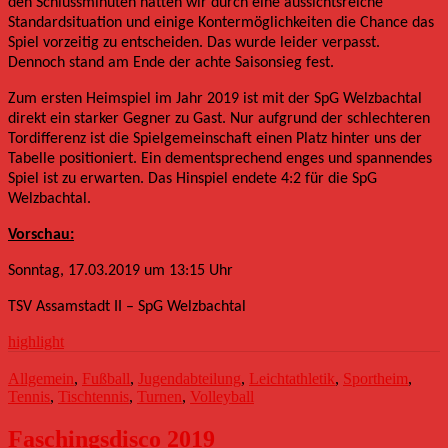
den Schlussminuten hatten wir durch eine aussichtsreiche
Standardsituation und einige Kontermöglichkeiten die Chance das
Spiel vorzeitig zu entscheiden. Das wurde leider verpasst.
Dennoch stand am Ende der achte Saisonsieg fest.
Zum ersten Heimspiel im Jahr 2019 ist mit der SpG Welzbachtal
direkt ein starker Gegner zu Gast. Nur aufgrund der schlechteren
Tordifferenz ist die Spielgemeinschaft einen Platz hinter uns der
Tabelle positioniert. Ein dementsprechend enges und spannendes
Spiel ist zu erwarten. Das Hinspiel endete 4:2 für die SpG
Welzbachtal.
Vorschau:
Sonntag, 17.03.2019 um 13:15 Uhr
TSV Assamstadt II – SpG Welzbachtal
highlight
Allgemein
,
Fußball
,
Jugendabteilung
,
Leichtathletik
,
Sportheim
,
Tennis
,
Tischtennis
,
Turnen
,
Volleyball
Faschingsdisco 2019