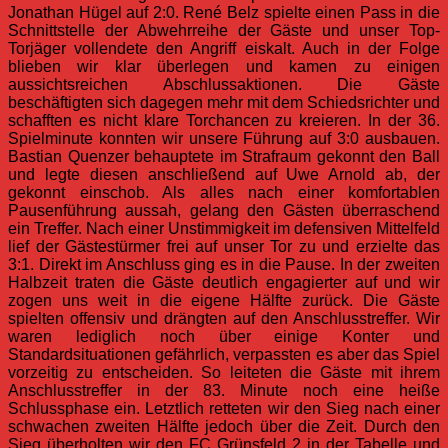
Jonathan Hügel auf 2:0. René Belz spielte einen Pass in die
Schnittstelle der Abwehrreihe der Gäste und unser Top-
Torjäger vollendete den Angriff eiskalt. Auch in der Folge
blieben wir klar überlegen und kamen zu einigen
aussichtsreichen Abschlussaktionen. Die Gäste
beschäftigten sich dagegen mehr mit dem Schiedsrichter und
schafften es nicht klare Torchancen zu kreieren. In der 36.
Spielminute konnten wir unsere Führung auf 3:0 ausbauen.
Bastian Quenzer behauptete im Strafraum gekonnt den Ball
und legte diesen anschließend auf Uwe Arnold ab, der
gekonnt einschob. Als alles nach einer komfortablen
Pausenführung aussah, gelang den Gästen überraschend
ein Treffer. Nach einer Unstimmigkeit im defensiven Mittelfeld
lief der Gästestürmer frei auf unser Tor zu und erzielte das
3:1. Direkt im Anschluss ging es in die Pause. In der zweiten
Halbzeit traten die Gäste deutlich engagierter auf und wir
zogen uns weit in die eigene Hälfte zurück. Die Gäste
spielten offensiv und drängten auf den Anschlusstreffer. Wir
waren lediglich noch über einige Konter und
Standardsituationen gefährlich, verpassten es aber das Spiel
vorzeitig zu entscheiden. So leiteten die Gäste mit ihrem
Anschlusstreffer in der 83. Minute noch eine heiße
Schlussphase ein. Letztlich retteten wir den Sieg nach einer
schwachen zweiten Hälfte jedoch über die Zeit. Durch den
Sieg überholten wir den FC Grünsfeld 2 in der Tabelle und