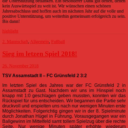
die Unterstützung bedanken. Ein besonderer Dank gilt denen, denen
kein Auswärtsspiel zu weit ist. Wir wünschen einen schönen
Jahresabschluss und hoffen auch im nächsten Jahr auf die volle und
positive Unterstützung, um weiterhin gemeinsam erfolgreich zu sein.
Bis dann!
highlight
2. Mannschaft
,
Allgemein
,
Fußball
Sieg im letzen Spiel 2018!
26. November 2018
TSV Assamstadt II – FC Grünsfeld 2 3:2
Im letzten Spiel des Jahres war der FC Grünsfeld 2 in
Assamstadt zu Gast. Nachdem wir uns im Hinspiel noch
knapp mit 1:0 geschlagen geben mussten, konnten wir das
Rückspiel für uns entscheiden. Wir begannen die Partie sehr
druckvoll und erspielten uns nach nur wenigen Minuten erste
Möglichkeiten. Folgerichtig gingen wir in der 8. Spielminute
durch Jonathan Hügel in Führung. Vorausgegangen war ein
Ballgewinn im Mittelfeld samt tollem Spielzug über die rechte
Seite. Nur wenige Minuten später erhöhte wiederum