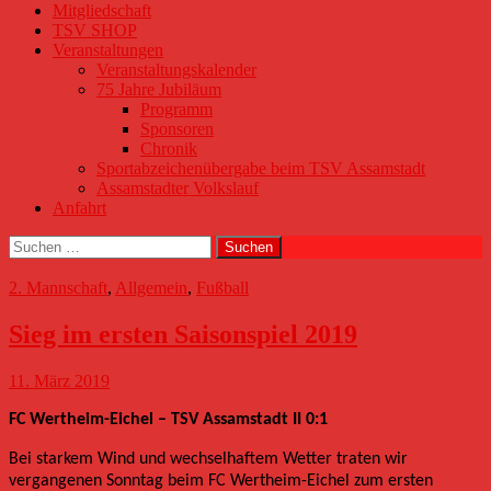
Mitgliedschaft
TSV SHOP
Veranstaltungen
Veranstaltungskalender
75 Jahre Jubiläum
Programm
Sponsoren
Chronik
Sportabzeichenübergabe beim TSV Assamstadt
Assamstadter Volkslauf
Anfahrt
Suchen
nach:
2. Mannschaft
,
Allgemein
,
Fußball
Sieg im ersten Saisonspiel 2019
11. März 2019
FC Wertheim-Eichel – TSV Assamstadt II 0:1
Bei starkem Wind und wechselhaftem Wetter traten wir
vergangenen Sonntag beim FC Wertheim-Eichel zum ersten