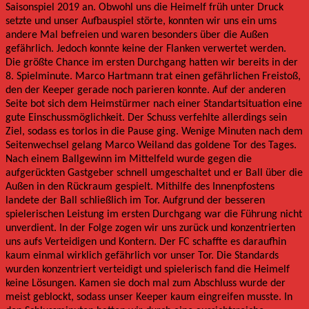
Saisonspiel 2019 an. Obwohl uns die Heimelf früh unter Druck
setzte und unser Aufbauspiel störte, konnten wir uns ein ums
andere Mal befreien und waren besonders über die Außen
gefährlich. Jedoch konnte keine der Flanken verwertet werden.
Die größte Chance im ersten Durchgang hatten wir bereits in der
8. Spielminute. Marco Hartmann trat einen gefährlichen Freistoß,
den der Keeper gerade noch parieren konnte. Auf der anderen
Seite bot sich dem Heimstürmer nach einer Standartsituation eine
gute Einschussmöglichkeit. Der Schuss verfehlte allerdings sein
Ziel, sodass es torlos in die Pause ging. Wenige Minuten nach dem
Seitenwechsel gelang Marco Weiland das goldene Tor des Tages.
Nach einem Ballgewinn im Mittelfeld wurde gegen die
aufgerückten Gastgeber schnell umgeschaltet und er Ball über die
Außen in den Rückraum gespielt. Mithilfe des Innenpfostens
landete der Ball schließlich im Tor. Aufgrund der besseren
spielerischen Leistung im ersten Durchgang war die Führung nicht
unverdient. In der Folge zogen wir uns zurück und konzentrierten
uns aufs Verteidigen und Kontern. Der FC schaffte es daraufhin
kaum einmal wirklich gefährlich vor unser Tor. Die Standards
wurden konzentriert verteidigt und spielerisch fand die Heimelf
keine Lösungen. Kamen sie doch mal zum Abschluss wurde der
meist geblockt, sodass unser Keeper kaum eingreifen musste. In