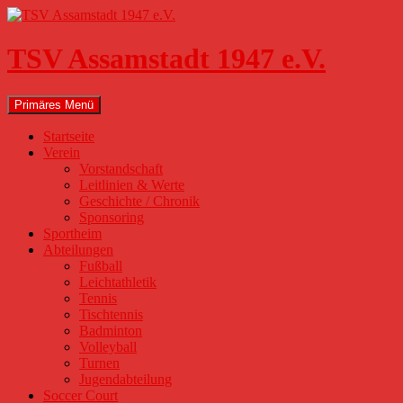
Zum
Inhalt
springen
TSV Assamstadt 1947 e.V.
Suchen
Primäres Menü
Startseite
Verein
Vorstandschaft
Leitlinien & Werte
Geschichte / Chronik
Sponsoring
Sportheim
Abteilungen
Fußball
Leichtathletik
Tennis
Tischtennis
Badminton
Volleyball
Turnen
Jugendabteilung
Soccer Court