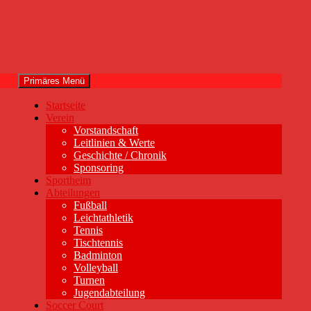
Primäres Menü
Startseite
Verein
Vorstandschaft
Leitlinien & Werte
Geschichte / Chronik
Sponsoring
Sportheim
Abteilungen
Fußball
Leichtathletik
Tennis
Tischtennis
Badminton
Volleyball
Turnen
Jugendabteilung
Soccer Court