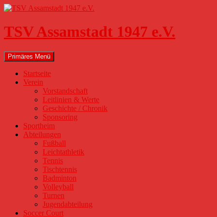
Zum
Inhalt
springen
TSV Assamstadt 1947 e.V.
Suchen
Primäres Menü
Startseite
Verein
Vorstandschaft
Leitlinien & Werte
Geschichte / Chronik
Sponsoring
Sportheim
Abteilungen
Fußball
Leichtathletik
Tennis
Tischtennis
Badminton
Volleyball
Turnen
Jugendabteilung
Soccer Court