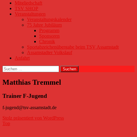
Mitgliedschaft
TSV SHOP
Veranstaltungen
Veranstaltungskalender
75 Jahre Jubiläum
Programm
Sponsoren
Chronik
Sportabzeichenübergabe beim TSV Assamstadt
Assamstadter Volkslauf
Anfahrt
Suchen
nach:
Matthias Tremmel
Trainer F-Jugend
f-jugend@tsv-assamstadt.de
Stolz präsentiert von WordPress
Top