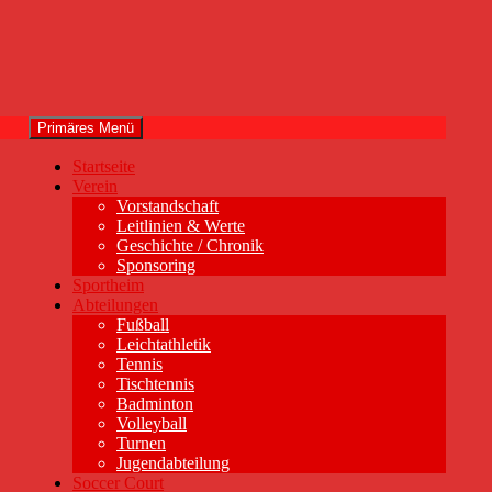
Primäres Menü
Startseite
Verein
Vorstandschaft
Leitlinien & Werte
Geschichte / Chronik
Sponsoring
Sportheim
Abteilungen
Fußball
Leichtathletik
Tennis
Tischtennis
Badminton
Volleyball
Turnen
Jugendabteilung
Soccer Court