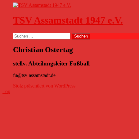
Zum
Inhalt
springen
TSV Assamstadt 1947 e.V.
Suchen
Suchen
nach:
Christian Ostertag
stellv. Abteilungsleiter Fußball
fu@tsv-assamstadt.de
Stolz präsentiert von WordPress
Top