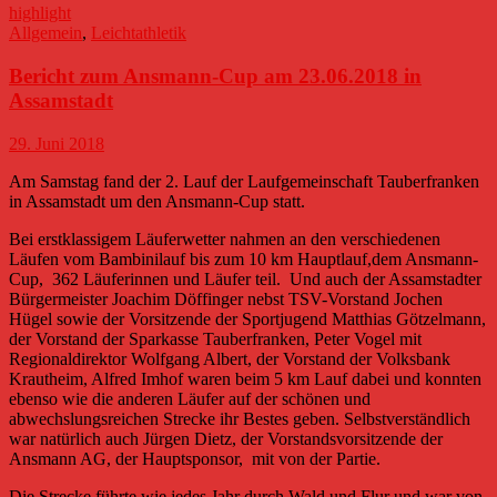
highlight
Allgemein
,
Leichtathletik
Bericht zum Ansmann-Cup am 23.06.2018 in
Assamstadt
29. Juni 2018
Am Samstag fand der 2. Lauf der Laufgemeinschaft Tauberfranken
in Assamstadt um den Ansmann-Cup statt.
Bei erstklassigem Läuferwetter nahmen an den verschiedenen
Läufen vom Bambinilauf bis zum 10 km Hauptlauf,dem Ansmann-
Cup, 362 Läuferinnen und Läufer teil. Und auch der Assamstadter
Bürgermeister Joachim Döffinger nebst TSV-Vorstand Jochen
Hügel sowie der Vorsitzende der Sportjugend Matthias Götzelmann,
der Vorstand der Sparkasse Tauberfranken, Peter Vogel mit
Regionaldirektor Wolfgang Albert, der Vorstand der Volksbank
Krautheim, Alfred Imhof waren beim 5 km Lauf dabei und konnten
ebenso wie die anderen Läufer auf der schönen und
abwechslungsreichen Strecke ihr Bestes geben. Selbstverständlich
war natürlich auch Jürgen Dietz, der Vorstandsvorsitzende der
Ansmann AG, der Hauptsponsor, mit von der Partie.
Die Strecke führte wie jedes Jahr durch Wald und Flur und war von