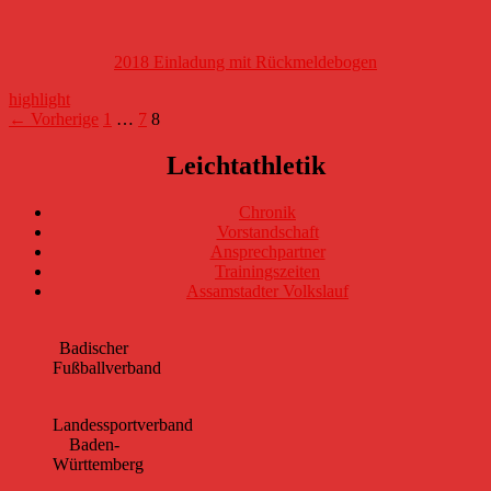
2018 Einladung mit Rückmeldebogen
highlight
Beitragsnavigation
← Vorherige
1
…
7
8
Leichtathletik
Chronik
Vorstandschaft
Ansprechpartner
Trainingszeiten
Assamstadter Volkslauf
Badischer
Fußballverband
Landessportverband
Baden-
Württemberg