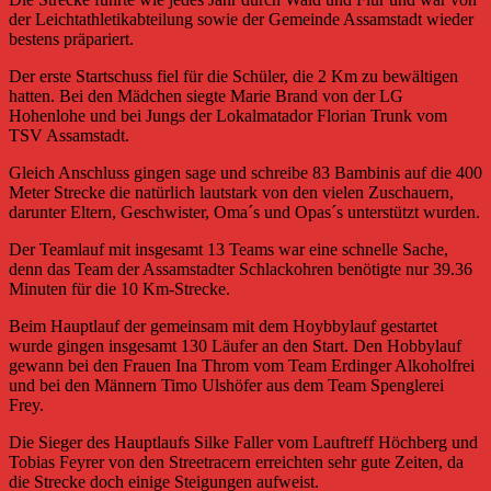
der Leichtathletikabteilung sowie der Gemeinde Assamstadt wieder
bestens präpariert.
Der erste Startschuss fiel für die Schüler, die 2 Km zu bewältigen
hatten. Bei den Mädchen siegte Marie Brand von der LG
Hohenlohe und bei Jungs der Lokalmatador Florian Trunk vom
TSV Assamstadt.
Gleich Anschluss gingen sage und schreibe 83 Bambinis auf die 400
Meter Strecke die natürlich lautstark von den vielen Zuschauern,
darunter Eltern, Geschwister, Oma´s und Opas´s unterstützt wurden.
Der Teamlauf mit insgesamt 13 Teams war eine schnelle Sache,
denn das Team der Assamstadter Schlackohren benötigte nur 39.36
Minuten für die 10 Km-Strecke.
Beim Hauptlauf der gemeinsam mit dem Hoybbylauf gestartet
wurde gingen insgesamt 130 Läufer an den Start. Den Hobbylauf
gewann bei den Frauen Ina Throm vom Team Erdinger Alkoholfrei
und bei den Männern Timo Ulshöfer aus dem Team Spenglerei
Frey.
Die Sieger des Hauptlaufs Silke Faller vom Lauftreff Höchberg und
Tobias Feyrer von den Streetracern erreichten sehr gute Zeiten, da
die Strecke doch einige Steigungen aufweist.