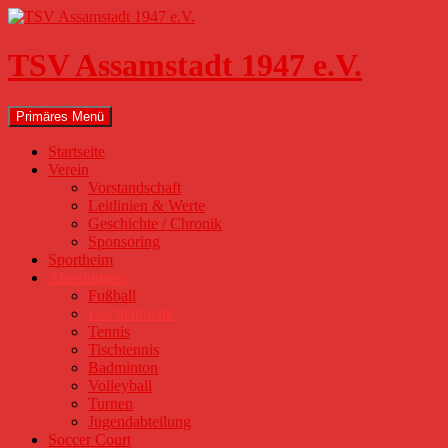
Zum
Inhalt
springen
TSV Assamstadt 1947 e.V.
Suchen
Primäres Menü
Startseite
Verein
Vorstandschaft
Leitlinien & Werte
Geschichte / Chronik
Sponsoring
Sportheim
Abteilungen
Fußball
Leichtathletik
Tennis
Tischtennis
Badminton
Volleyball
Turnen
Jugendabteilung
Soccer Court