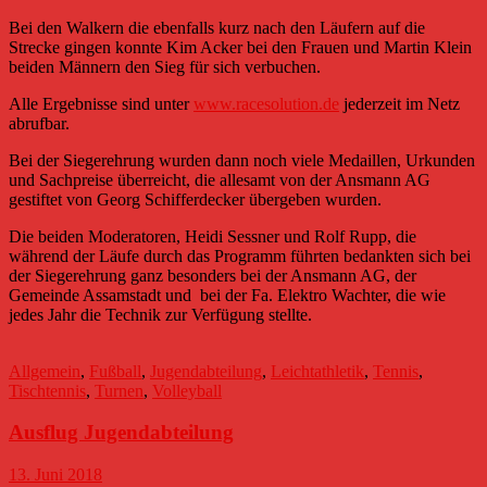
Bei den Walkern die ebenfalls kurz nach den Läufern auf die
Strecke gingen konnte Kim Acker bei den Frauen und Martin Klein
beiden Männern den Sieg für sich verbuchen.
Alle Ergebnisse sind unter
www.racesolution.de
jederzeit im Netz
abrufbar.
Bei der Siegerehrung wurden dann noch viele Medaillen, Urkunden
und Sachpreise überreicht, die allesamt von der Ansmann AG
gestiftet von Georg Schifferdecker übergeben wurden.
Die beiden Moderatoren, Heidi Sessner und Rolf Rupp, die
während der Läufe durch das Programm führten bedankten sich bei
der Siegerehrung ganz besonders bei der Ansmann AG, der
Gemeinde Assamstadt und bei der Fa. Elektro Wachter, die wie
jedes Jahr die Technik zur Verfügung stellte.
Allgemein
,
Fußball
,
Jugendabteilung
,
Leichtathletik
,
Tennis
,
Tischtennis
,
Turnen
,
Volleyball
Ausflug Jugendabteilung
13. Juni 2018