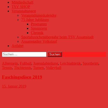
Mitgliedschaft
TSV SHOP
Veranstaltungen
Veranstaltungskalender
75 Jahre Jubiläum
Programm
Sponsoren
Chronik
Sportabzeichenübergabe beim TSV Assamstadt
Assamstadter Volkslauf
Anfahrt
Suchen
nach:
Allgemein
,
Fußball
,
Jugendabteilung
,
Leichtathletik
,
Sportheim
,
Tennis
,
Tischtennis
,
Turnen
,
Volleyball
Faschingsdisco 2019
15. Januar 2019