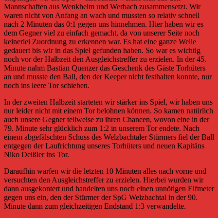
Mannschaften aus Wenkheim und Werbach zusammensetzt. Wir
waren nicht von Anfang an wach und mussten so relativ schnell
nach 2 Minuten das 0:1 gegen uns hinnehmen. Hier haben wir es
dem Gegner viel zu einfach gemacht, da von unserer Seite noch
keinerlei Zuordnung zu erkennen war. Es hat eine ganze Weile
gedauert bis wir in das Spiel gefunden haben. So war es wichtig
noch vor der Halbzeit den Ausgleichstreffer zu erzielen. In der 45.
Minute nahm Bastian Quenzer das Geschenk des Gäste Torhüters
an und musste den Ball, den der Keeper nicht festhalten konnte, nur
noch ins leere Tor schieben.
In der zweiten Halbzeit starteten wir stärker ins Spiel, wir haben uns
nur leider nicht mit einem Tor belohnen können. So kamen natürlich
auch unsere Gegner teilweise zu ihren Chancen, wovon eine in der
79. Minute sehr glücklich zum 1:2 in unserem Tor endete. Nach
einem abgefälschten Schuss des Welzbachtaler Stürmers fiel der Ball
entgegen der Laufrichtung unseres Torhüters und neuen Kapitäns
Niko Deißler ins Tor.
Daraufhin warfen wir die letzten 10 Minuten alles nach vorne und
versuchten den Ausgleichstreffer zu erzielen. Hierbei wurden wir
dann ausgekontert und handelten uns noch einen unnötigen Elfmeter
gegen uns ein, den der Stürmer der SpG Welzbachtal in der 90.
Minute dann zum gleichzeitigen Endstand 1:3 verwandelte.