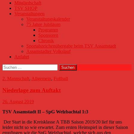
Mitgliedschaft
TSV SHOP
Veranstaltungen
Veranstaltungskalender
75 Jahre Jubiläum
Programm
Sponsoren
Chronik
Sportabzeichenübergabe beim TSV Assamstadt
Assamstadter Volkslauf
Anfahrt
Suchen
nach:
2. Mannschaft
,
Allgemein
,
Fußball
Niederlage zum Auftakt
26. August 2019
TSV Assamstadt II – SpG Welzbachtal 1:3
Der Start in die Kreisklasse A TBB Saison 2019/20 lief für uns
leider nicht so wie erwartet. Zum ersten Heimspiel in dieser Saison
empfingen wir die SpG Welzbachtal, welche sich aus den