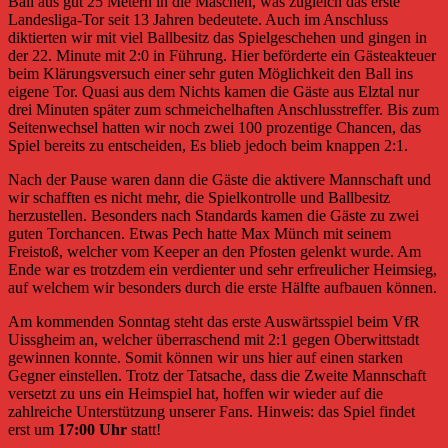
Ball aus gut 25 Metern in die Maschen, was zugleich das erste
Landesliga-Tor seit 13 Jahren bedeutete. Auch im Anschluss
diktierten wir mit viel Ballbesitz das Spielgeschehen und gingen in
der 22. Minute mit 2:0 in Führung. Hier beförderte ein Gästeakteuer
beim Klärungsversuch einer sehr guten Möglichkeit den Ball ins
eigene Tor. Quasi aus dem Nichts kamen die Gäste aus Elztal nur
drei Minuten später zum schmeichelhaften Anschlusstreffer. Bis zum
Seitenwechsel hatten wir noch zwei 100 prozentige Chancen, das
Spiel bereits zu entscheiden, Es blieb jedoch beim knappen 2:1.
Nach der Pause waren dann die Gäste die aktivere Mannschaft und
wir schafften es nicht mehr, die Spielkontrolle und Ballbesitz
herzustellen. Besonders nach Standards kamen die Gäste zu zwei
guten Torchancen. Etwas Pech hatte Max Münch mit seinem
Freistoß, welcher vom Keeper an den Pfosten gelenkt wurde. Am
Ende war es trotzdem ein verdienter und sehr erfreulicher Heimsieg,
auf welchem wir besonders durch die erste Hälfte aufbauen können.
Am kommenden Sonntag steht das erste Auswärtsspiel beim VfR
Uissgheim an, welcher überraschend mit 2:1 gegen Oberwittstadt
gewinnen konnte. Somit können wir uns hier auf einen starken
Gegner einstellen. Trotz der Tatsache, dass die Zweite Mannschaft
versetzt zu uns ein Heimspiel hat, hoffen wir wieder auf die
zahlreiche Unterstützung unserer Fans. Hinweis: das Spiel findet
erst um
17:00 Uhr
statt!