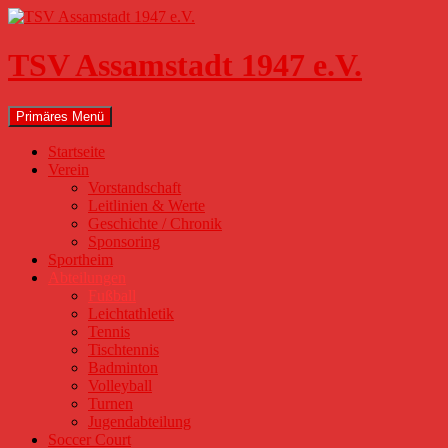
Zum
Inhalt
springen
TSV Assamstadt 1947 e.V.
Suchen
Primäres Menü
Startseite
Verein
Vorstandschaft
Leitlinien & Werte
Geschichte / Chronik
Sponsoring
Sportheim
Abteilungen
Fußball
Leichtathletik
Tennis
Tischtennis
Badminton
Volleyball
Turnen
Jugendabteilung
Soccer Court