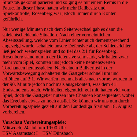
Strafstoß gekonnt parieren und so ging es mit einem Remis in die
Pause. In dieser Phase hatten wir mehr Ballbesitz und
Spielkontrolle, Rosenberg war jedoch immer durch Konter
gefährlich.
Nur wenige Minuten nach dem Seitenwechsel gab es dann die
spielentscheidende Situation. Nach einer vermeintlichen
Abseitsstellung, welche vom Linienrichter auch dementsprechend
angezeigt wurde, schaltete unsere Defensive ab, der Schiedsrichter
ließ jedoch weiter spielen und so fiel das 2:1 für Rosenberg.
Rosenberg stand nun in der Defensive sehr stark, wir hatten zwar
mehr vom Spiel, konnten uns jedoch keine nennenswerten
Torchancen herausspielen. Nach einem Ballverlust in der
Vorwärtsbewegung schalteten die Gastgeber schnell um und
erhöhten auf 3:1. Wir warfen nochmals alles nach vorne, wurden in
der 90. Minute jedoch nochmals ausgekontert, was dem 4:1
Endstand entsprach. Wir hielten eigentlich gut mit, hatten viel vom
Spiel, doch die Gastgeber nutzen ihre Chancen konsequenter, wobei
das Ergebnis etwas zu hoch ausfiel. So können wir uns nun durch
Vorbereitungsspiele gezielt auf den Landesliga-Start am 18. August
vorbereiten.
Vorschau Vorbereitungsspiele:
Mittwoch, 24. Juli um 19:00 Uhr
TSV Assamstadt I – TSV Dünsbach