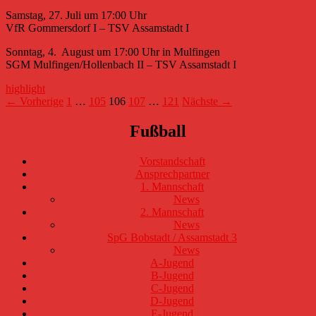
Samstag, 27. Juli um 17:00 Uhr
VfR Gommersdorf I – TSV Assamstadt I
Sonntag, 4. August um 17:00 Uhr in Mulfingen
SGM Mulfingen/Hollenbach II – TSV Assamstadt I
highlight
Beitragsnavigation
← Vorherige
1
…
105
106
107
…
121
Nächste →
Fußball
Vorstandschaft
Ansprechpartner
1. Mannschaft
News
2. Mannschaft
News
SpG Bobstadt / Assamstadt 3
News
A-Jugend
B-Jugend
C-Jugend
D-Jugend
E-Jugend